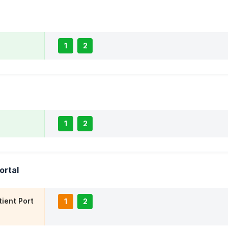
1
2
1
2
ortal
tient Port
1
2