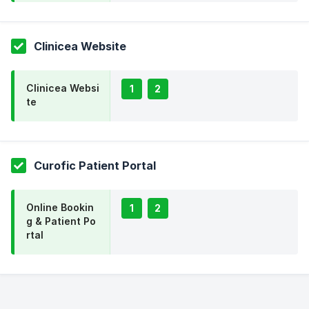
Clinicea Website
Clinicea Websi
1
2
te
Curofic Patient Portal
Online Bookin
1
2
g & Patient Po
rtal