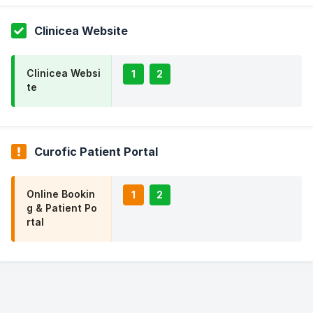
Clinicea Website
Clinicea Websi
1
2
te
Curofic Patient Portal
Online Bookin
1
2
g & Patient Po
rtal